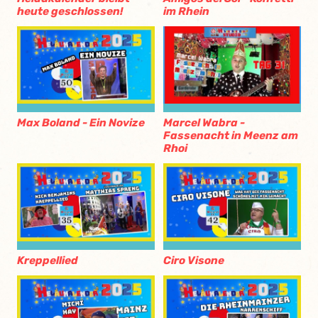
heute geschlossen!
im Rhein
Max Boland - Ein Novize
Marcel Wabra -
Fassenacht in Meenz am
Rhoi
Kreppellied
Ciro Visone