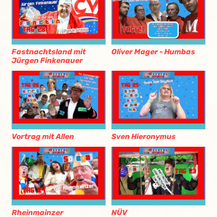
Fastnachtsland mit
Oliver Mager - Humbas
Jürgen Finkenauer
Vortrag mit Allen
Sven Hieronymus
Rheinmainzer
NÜV