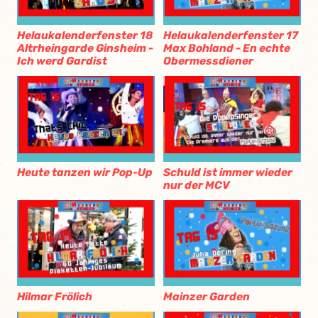
Helaukalenderfenster 18
Helaukalenderfenster 17
Altrheingarde Ginsheim -
Max Bohland - En echte
Ich werd Gardist
Obermessdiener
Heute tanzen wir Pop-Up
Schuld ist immer wieder
nur der MCV
Hilmar Frölich
Mainzer Garden