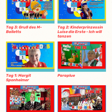
Tag 3: Gruß des M-
Tag 2: Kinderprinzessin
Balletts
Luise die Erste - Ich will
tanzen
Tag 1: Margit
Paraplue
Sponheimer