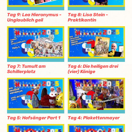
Tag 9: Lea Hieronymus -
Tag 8: Lisa Stein -
Unglaublich geil
Praktikantin
Tag 7: Tumult am
Tag 6: Die heiligen drei
Schillerplatz
(vier) Könige
Tag 5: Hofsänger Part 1
Tag 4: Plakettenmayer