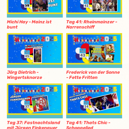
Michi Hay - Mainz ist
Tag 41: Rheinmainzer -
bunt
Narrenschiff
Jörg Dietrich -
Frederick van der Sonne
Wingertsknorze
- Fette Fritten
Tag 37: Fastnachtsland
Tag 41: Thats Chic -
mit Jürgen Finkenauer
Schoppelied