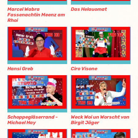
Marcel Wabra
Das Helauomat
Fassenachtin Meenz am
Rhoi
Hansi Greb
Ciro Visone
Schoppegläserrand -
Weck Woi un Worscht von
Michael Hay
Birgit Jäger