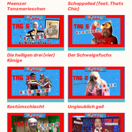
Meenzer
Schoppelied (feat. Thats
Tanzmarieschen
Chic)
Die heiligen drei (vier)
Der Schweigefuchs
Könige
Kostümschlacht
Unglaublich geil