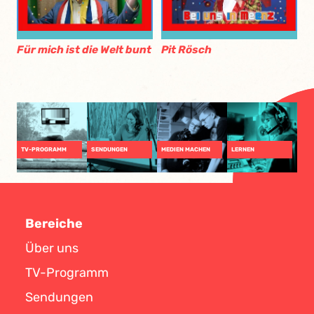
Für mich ist die Welt bunt
Pit Rösch
TV-PROGRAMM
SENDUNGEN
MEDIEN MACHEN
LERNEN
Bereiche
Über uns
TV-Programm
Sendungen