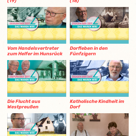
(19)
(18)
Vom Handelsvertreter
Dorfleben in den
zum Helfer im Hunsrück
Fünfzigern
Die Flucht aus
Katholische Kindheit im
Westpreußen
Dorf