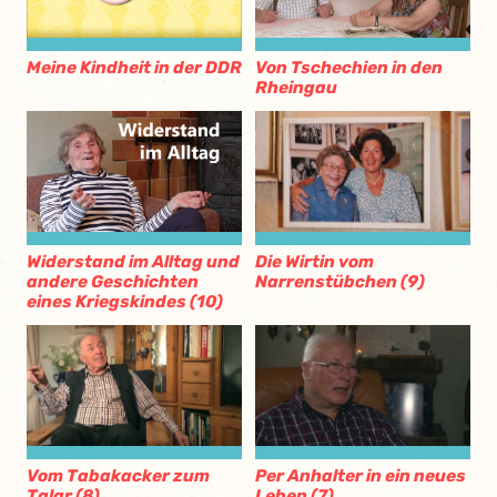
Meine Kindheit in der DDR
Von Tschechien in den
Rheingau
Die Wirtin vom
Widerstand im Alltag und
Narrenstübchen (9)
andere Geschichten
eines Kriegskindes (10)
Vom Tabakacker zum
Per Anhalter in ein neues
Talar (8)
Leben (7)