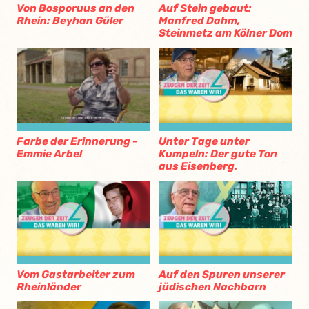
Von Bosporuus an den
Auf Stein gebaut:
Rhein: Beyhan Güler
Manfred Dahm,
Steinmetz am Kölner Dom
Farbe der Erinnerung -
Unter Tage unter
Emmie Arbel
Kumpeln: Der gute Ton
aus Eisenberg.
Vom Gastarbeiter zum
Auf den Spuren unserer
Rheinländer
jüdischen Nachbarn