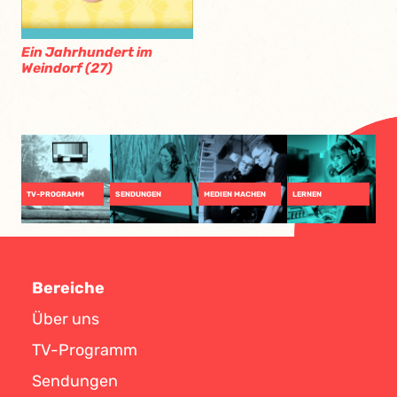
Ein Jahrhundert im
Weindorf (27)
TV-PROGRAMM
SENDUNGEN
MEDIEN MACHEN
LERNEN
Bereiche
Über uns
TV-Programm
Sendungen