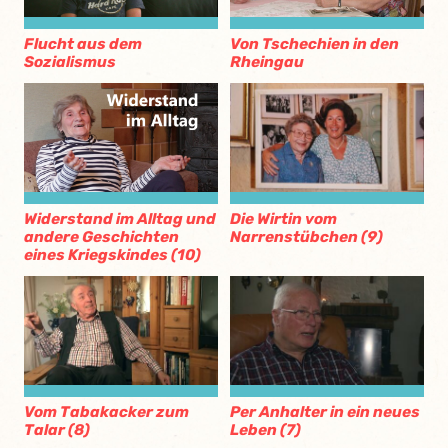
Flucht aus dem
Von Tschechien in den
Sozialismus
Rheingau
Die Wirtin vom
Widerstand im Alltag und
Narrenstübchen (9)
andere Geschichten
eines Kriegskindes (10)
Vom Tabakacker zum
Per Anhalter in ein neues
Talar (8)
Leben (7)