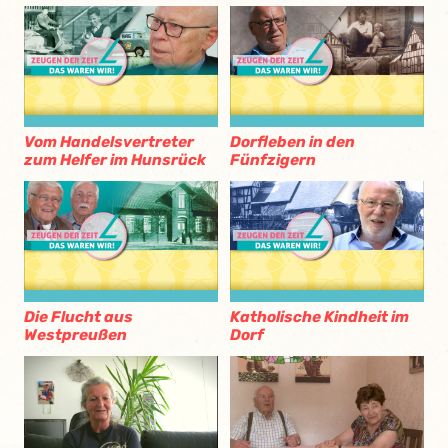
Vom Handelsvertreter
Dorfleben in den
zum Helfer im Hunsrück
Fünfzigern
Die Flucht aus
Katholische Kindheit im
Westpreußen
Dorf