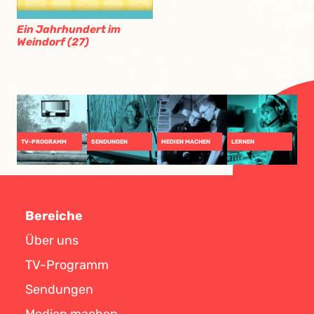
Ein Jahrhundert im
Weindorf (27)
TV-PROGRAMM
SENDUNGEN
MEDIEN MACHEN
LERNEN
Bereiche
Über uns
TV-Programm
Sendungen
Medien machen