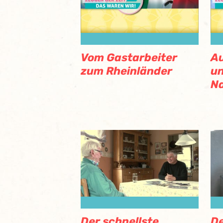
Vom Gastarbeiter
Au
zum Rheinländer
un
N
Der schnellste
De