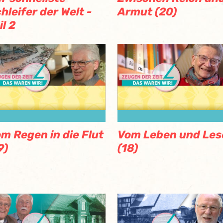
hleifer der Welt -
Armut (20)
il 2
m Regen in die Flut
Vom Leben und Les
9)
(18)