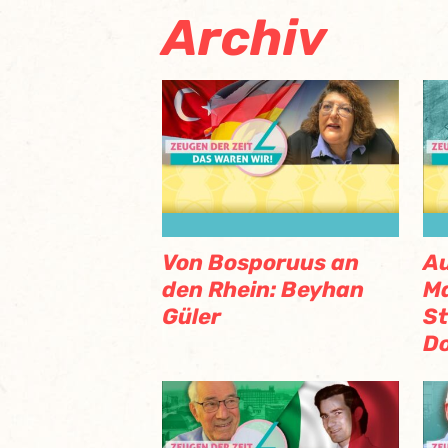
Archiv
Von Bosporuus an
Au
den Rhein: Beyhan
M
Güler
St
D