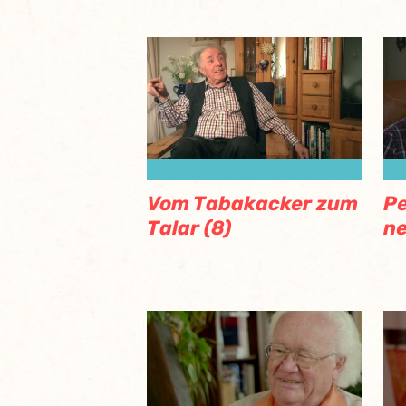
Vom Tabakacker zum
Pe
Talar (8)
ne