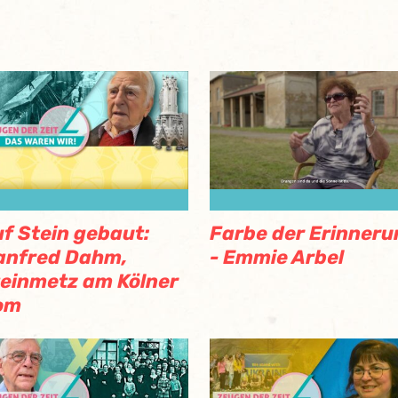
f Stein gebaut:
Farbe der Erinneru
anfred Dahm,
- Emmie Arbel
einmetz am Kölner
om