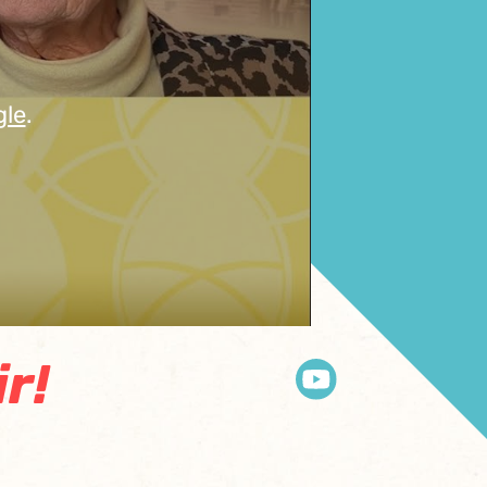
gle
.
r!