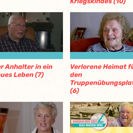
Kriegskindes (10)
r Anhalter in ein
Verlorene Heimat f
ues Leben (7)
den
Truppenübungspla
(6)