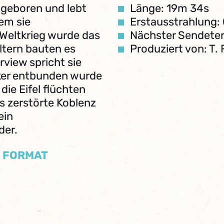
z geboren und lebt
Länge: 19m 34s
em sie
Erstausstrahlung:
Weltkrieg wurde das
Nächster Sendeter
ltern bauten es
Produziert von: T. 
rview spricht sie
nker entbunden wurde
die Eifel flüchten
s zerstörte Koblenz
ein
der.
/ FORMAT