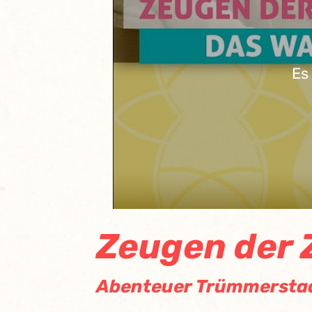
Es
Zeugen der Z
Abenteuer Trümmerstad