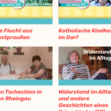
e Flucht aus
Katholische Kindhe
estpreußen
im Dorf
n Tschechien in
Widerstand im Allt
n Rheingau
und andere
Geschichten eines