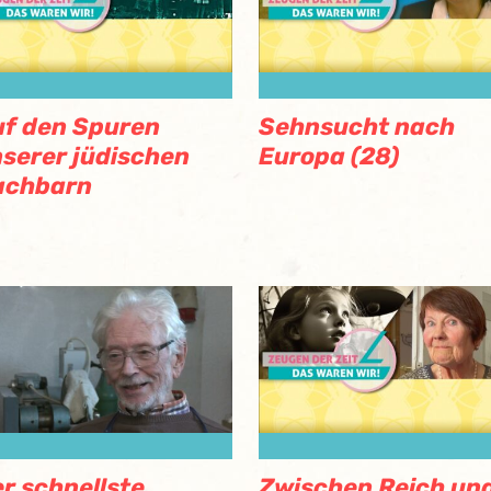
f den Spuren
Sehnsucht nach
serer jüdischen
Europa (28)
achbarn
r schnellste
Zwischen Reich un