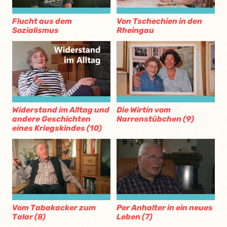
Flucht aus dem
Von Tschechien in den
Sozialismus
Rheingau
Die Wirtin vom
Widerstand im Alltag und
Narrenstübchen (9)
andere Geschichten
eines Kriegskindes (10)
Vom Tabakacker zum
Per Anhalter in ein neues
Talar (8)
Leben (7)