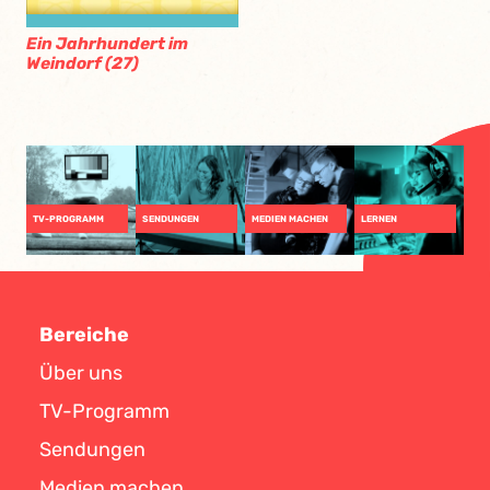
Ein Jahrhundert im
Weindorf (27)
TV-PROGRAMM
SENDUNGEN
MEDIEN MACHEN
LERNEN
Bereiche
Über uns
TV-Programm
Sendungen
Medien machen