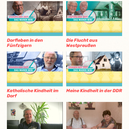
Dorfleben in den
Die Flucht aus
Fünfzigern
Westpreußen
Katholische Kindheit im
Meine Kindheit in der DDR
Dorf