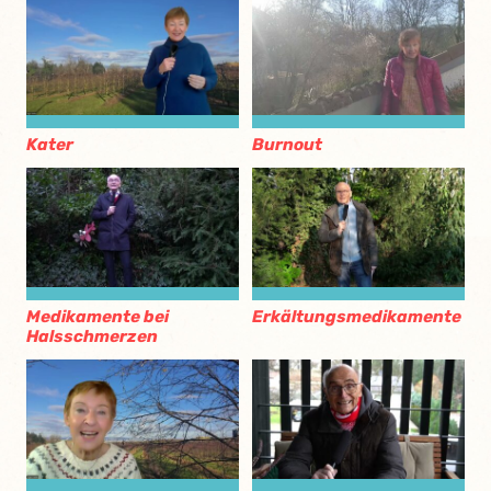
Kater
Burnout
Medikamente bei
Erkältungsmedikamente
Halsschmerzen