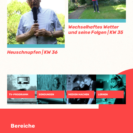
Wechselhaftes Wetter
und seine Folgen | KW 35
Heuschnupfen | KW 36
TV-PROGRAMM
SENDUNGEN
MEDIEN MACHEN
LERNEN
Bereiche