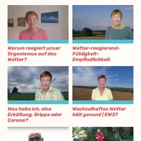
Warum reagiert unser
Wetter-reagierend-
Organismus auf das
Fühligkeit-
Wetter?
Empfindlichkeit
Was habe ich, eine
Wechselhaftes Wetter
Erkältung, Grippe oder
hält gesund | KW37
Corona?