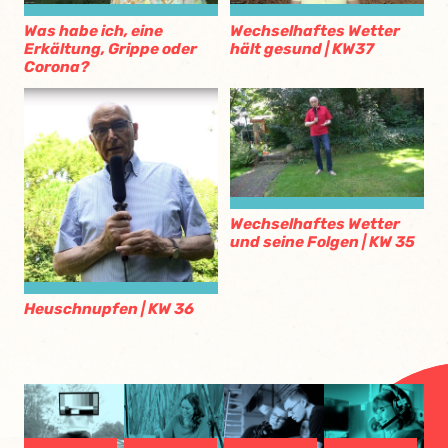
Was habe ich, eine
Wechselhaftes Wetter
Erkältung, Grippe oder
hält gesund | KW37
Corona?
Wechselhaftes Wetter
und seine Folgen | KW 35
Heuschnupfen | KW 36