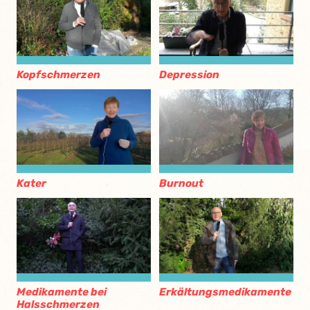
Kopfschmerzen
Depression
Kater
Burnout
Medikamente bei
Erkältungsmedikamente
Halsschmerzen