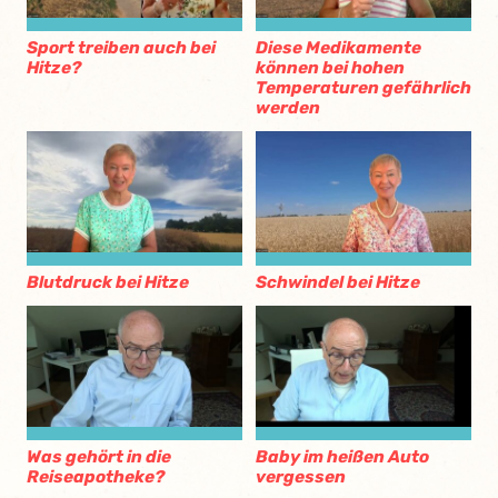
Sport treiben auch bei
Diese Medikamente
Hitze?
können bei hohen
Temperaturen gefährlich
werden
Blutdruck bei Hitze
Schwindel bei Hitze
Was gehört in die
Baby im heißen Auto
Reiseapotheke?
vergessen