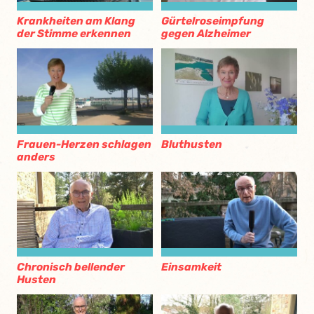
Krankheiten am Klang
Gürtelroseimpfung
der Stimme erkennen
gegen Alzheimer
Frauen-Herzen schlagen
Bluthusten
anders
Chronisch bellender
Einsamkeit
Husten