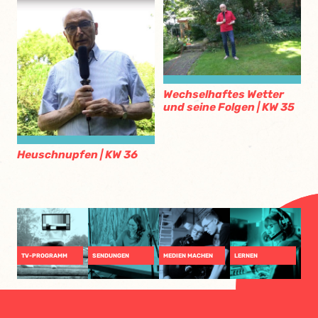
Wechselhaftes Wetter
und seine Folgen | KW 35
Heuschnupfen | KW 36
TV-PROGRAMM
SENDUNGEN
MEDIEN MACHEN
LERNEN