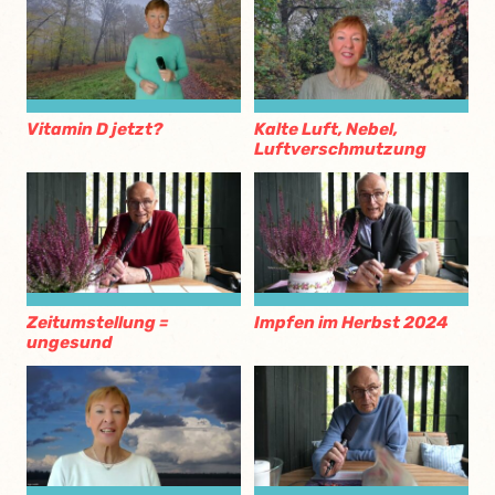
Vitamin D jetzt?
Kalte Luft, Nebel,
Luftverschmutzung
Zeitumstellung =
Impfen im Herbst 2024
ungesund