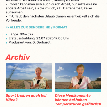
Wäsche im Wäschekorb lassen, Neues probieren.
• Erholen kann man sich auch durch Arbeit, nur sollte es eine
andere Arbeit sein, als die im Job, z.B. Gartenarbeit, Keller
aufräumen…
• Im Urlaub den nächsten Urlaub planen, es entwickelt sich die
Vorfreude.
>> ALLES ZUR SENDEREIHE / FORMAT
Länge: 09m 52s
Erstausstrahlung: 23.07.2025 17:00 Uhr
Produziert von: G. Gerhardt
Archiv
Sport treiben auch bei
Diese Medikamente
Hitze?
können bei hohen
Temperaturen gefährlich