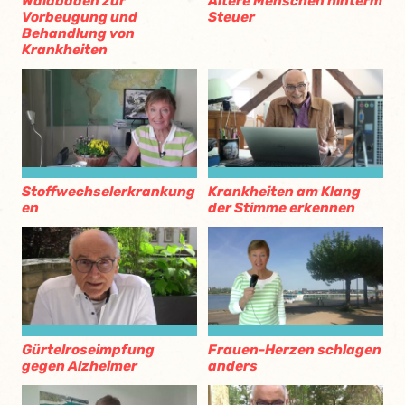
Waldbaden zur
Ältere Menschen hinterm
Vorbeugung und
Steuer
Behandlung von
Krankheiten
Stoffwechselerkrankung
Krankheiten am Klang
en
der Stimme erkennen
Gürtelroseimpfung
Frauen-Herzen schlagen
gegen Alzheimer
anders