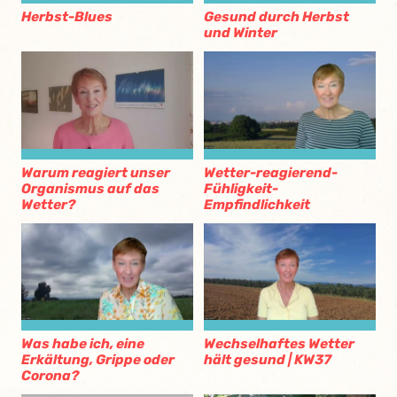
Herbst-Blues
Gesund durch Herbst
und Winter
Warum reagiert unser
Wetter-reagierend-
Organismus auf das
Fühligkeit-
Wetter?
Empfindlichkeit
Was habe ich, eine
Wechselhaftes Wetter
Erkältung, Grippe oder
hält gesund | KW37
Corona?