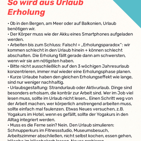
So wird aus Urlaub
Erholung
• Ob in den Bergen, am Meer oder auf Balkonien, Urlaub
benötigen wir.
• Der Körper muss wie der Akku eines Smartphones aufgeladen
werden.
• Arbeiten bis zum Schluss: Falsch! = „Erholungsparadox“: wir
kommen schlecht in den Urlaub hinein + können schlecht
abschalten. Die Erholung fällt gerade dann am schwersten,
wenn wir sie am nötigsten haben.
• Bitte nicht ausschließlich auf den 3 wöchigen Jahresurlaub
konzentrieren, immer mal wieder eine Erholungsphase planen.
• Kurze Urlaube haben den gleichen Erholungseffekt wie lange,
sind nur weniger nachhaltig.
• Urlaubsgestaltung: Strandurlaub oder Aktivurlaub. Dinge sind
besonders erholsam, die konträr zur Arbeit sind. Wer im Job viel
lesen muss, sollte im Urlaub nicht lesen… Einen Schritt weg von
der Arbeit machen, wer körperlich anstrengend arbeiten muss,
sollte einfach mal faulenzen. Etwas Neues versuchen, z.B.
Yogakurs im Hotel, wenn es gefällt, sollte der Yogakurs in den
Alltag integriert werden.
• Muss es die Ferne sein? Nein. Den Urlaub simulieren:
Schnupperkurs im Fitnessstudio, Museumsbesuch,
Arbeitszimmer abschließen, nicht selbst kochen, essen gehen,