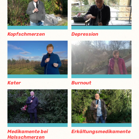
Kopfschmerzen
Depression
Kater
Burnout
Medikamente bei
Erkältungsmedikamente
Halsschmerzen