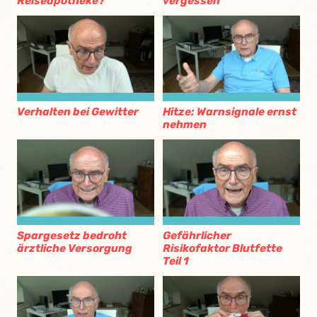
Reiseapotheke?
vergessen
Verhalten bei Gewitter
Hitze: Warnsignale ernst
nehmen
Spargesetz bedroht
Gefährlicher
ärztliche Versorgung
Risikofaktor Blutfette
Teil 1