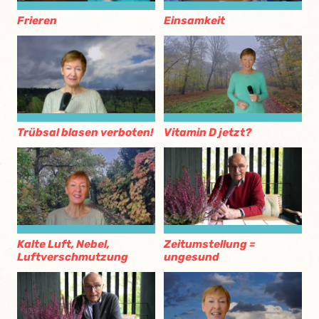
Frieren
Einsamkeit
Trübsal blasen verboten!
Vitamin D jetzt?
Kalte Luft, Nebel,
Zeitumstellung =
Luftverschmutzung
ungesund