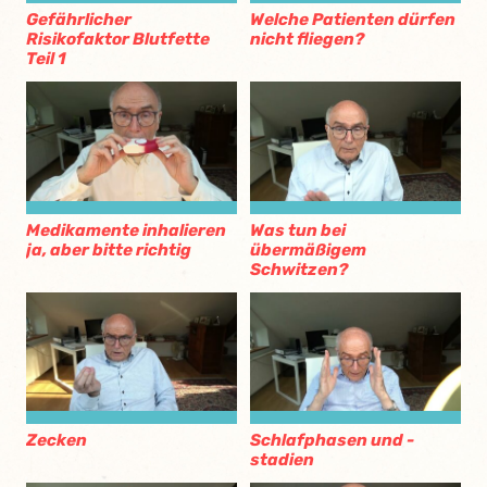
Gefährlicher
Welche Patienten dürfen
Risikofaktor Blutfette
nicht fliegen?
Teil 1
Medikamente inhalieren
Was tun bei
ja, aber bitte richtig
übermäßigem
Schwitzen?
Zecken
Schlafphasen und -
stadien