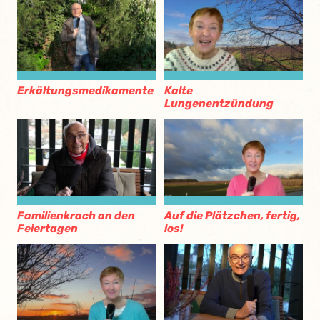
Erkältungsmedikamente
Kalte
Lungenentzündung
Familienkrach an den
Auf die Plätzchen, fertig,
Feiertagen
los!