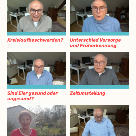
Kreislaufbeschwerden?
Unterschied Vorsorge
und Früherkennung
Sind Eier gesund oder
Zeitumstellung
ungesund?