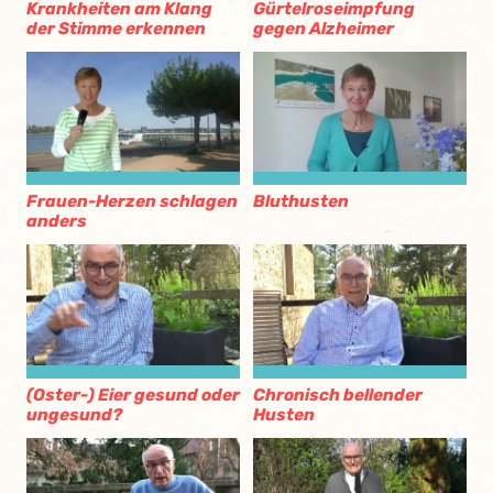
Krankheiten am Klang
Gürtelroseimpfung
der Stimme erkennen
gegen Alzheimer
Frauen-Herzen schlagen
Bluthusten
anders
(Oster-) Eier gesund oder
Chronisch bellender
ungesund?
Husten