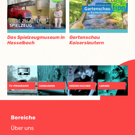
Das Spielzeugmuseum in
Gartenschau
Hasselbach
Kaiserslautern
TV-PROGRAMM
SENDUNGEN
MEDIEN MACHEN
LERNEN
Bereiche
Über uns