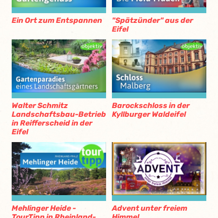
Ein Ort zum Entspannen
"Spätzünder" aus der
Eifel
Walter Schmitz
Barockschloss in der
Landschaftsbau-Betrieb
Kyllburger Waldeifel
in Reifferscheid in der
Eifel
Mehlinger Heide -
Advent unter freiem
TourTipp in Rheinland-
Himmel