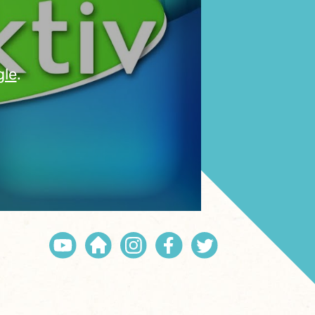
gle
.