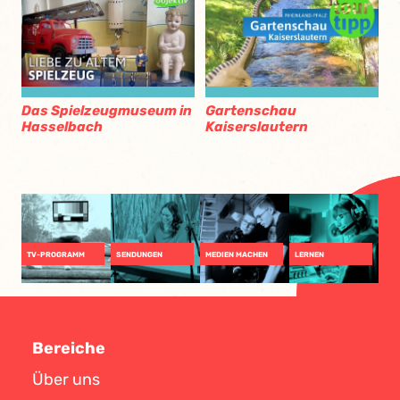
Das Spielzeugmuseum in
Gartenschau
Hasselbach
Kaiserslautern
TV-PROGRAMM
SENDUNGEN
MEDIEN MACHEN
LERNEN
Bereiche
Über uns