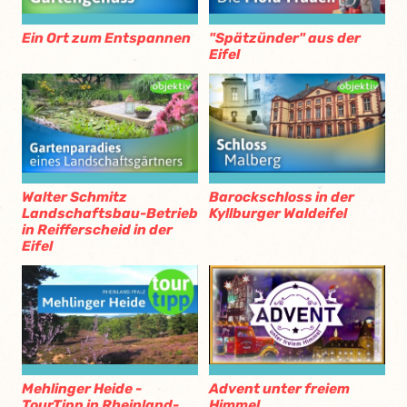
Ein Ort zum Entspannen
"Spätzünder" aus der
Eifel
Walter Schmitz
Barockschloss in der
Landschaftsbau-Betrieb
Kyllburger Waldeifel
in Reifferscheid in der
Eifel
Mehlinger Heide -
Advent unter freiem
TourTipp in Rheinland-
Himmel