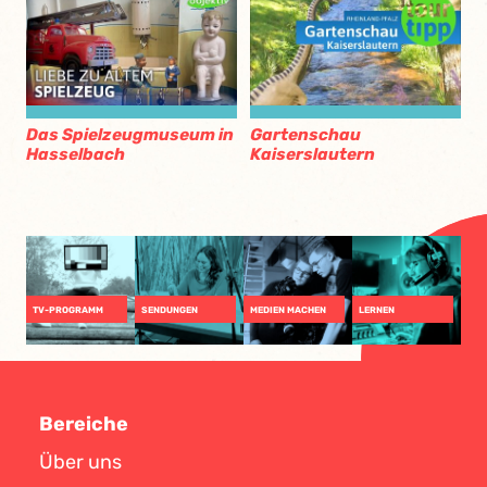
Das Spielzeugmuseum in
Gartenschau
Hasselbach
Kaiserslautern
TV-PROGRAMM
SENDUNGEN
MEDIEN MACHEN
LERNEN
Bereiche
Über uns