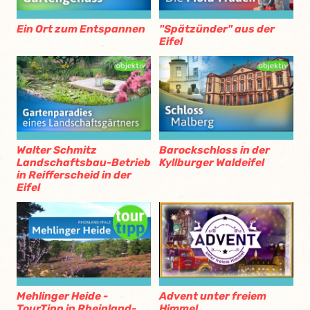
Ein Ort zum Entspannen
"Spätzünder" aus der
Eifel
Walter Schmitz
Barockschloss in der
Landschaftsbau-Betrieb
Kyllburger Waldeifel
in Reifferscheid in der
Eifel
Mehlinger Heide -
Advent unter freiem
TourTipp in Rheinland-
Himmel