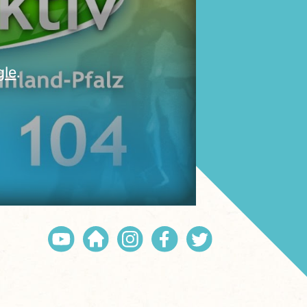
gle
.