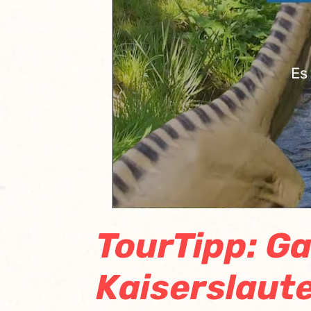
Es
TourTipp: G
Kaiserslaut