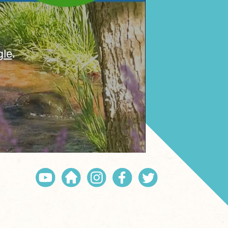
gle
.