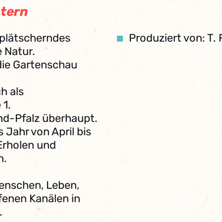
utern
 plätscherndes
Produziert von: T. 
e Natur.
 die Gartenschau
h als
 1.
nd-Pfalz überhaupt.
 Jahr von April bis
Erholen und
n.
enschen, Leben,
ffenen Kanälen in
.