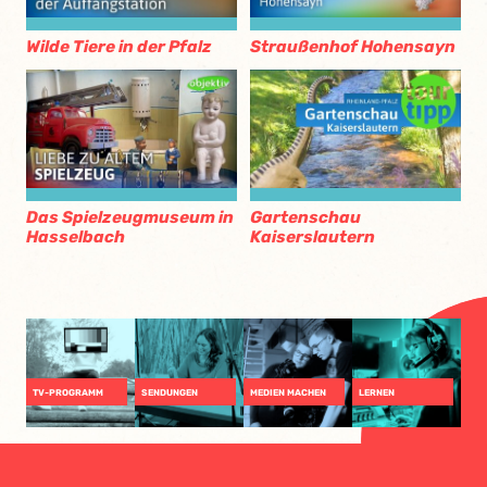
Wilde Tiere in der Pfalz
Straußenhof Hohensayn
Das Spielzeugmuseum in
Gartenschau
Hasselbach
Kaiserslautern
TV-PROGRAMM
SENDUNGEN
MEDIEN MACHEN
LERNEN