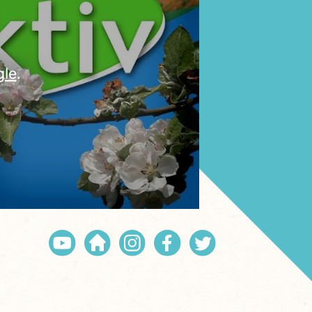
gle
.